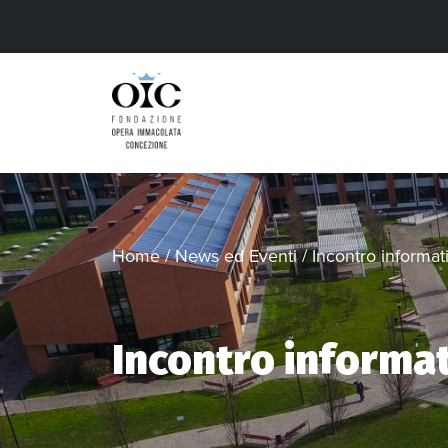
Home
/
News ed Eventi
/
Incontro informat
Incontro informa