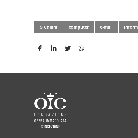
S.Chiara
computer
e-mail
Inform