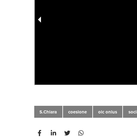
S.Chiara
coesione
oic onlus
soci