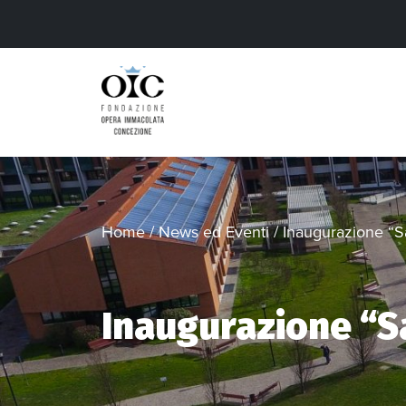
Home
/
News ed Eventi
/
Inaugurazione “S
Inaugurazione “Sa