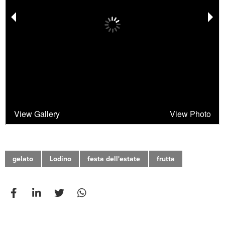
gelato
Lodino
festa dell'estate
frutta