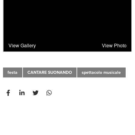
festa
CANTARE SUONANDO
spettacolo musicale