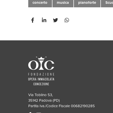
concerto
musica
pianoforte
Scuo
Via Toblino 53,
35142 Padova (PD)
Partita Iva./Codice Fiscale 00682190285