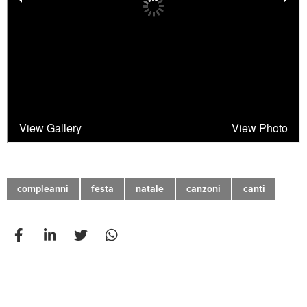
compleanni
festa
natale
canzoni
canti