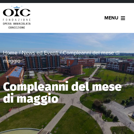
MENU
Home
/
News ed Eventi
/
Compleanni del mese di
maggio
Compleanni del mese
di maggio