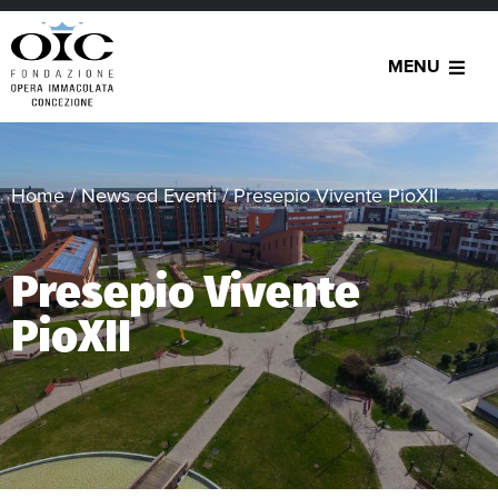
MENU
Home
/
News ed Eventi
/
Presepio Vivente PioXII
Presepio Vivente
PioXII