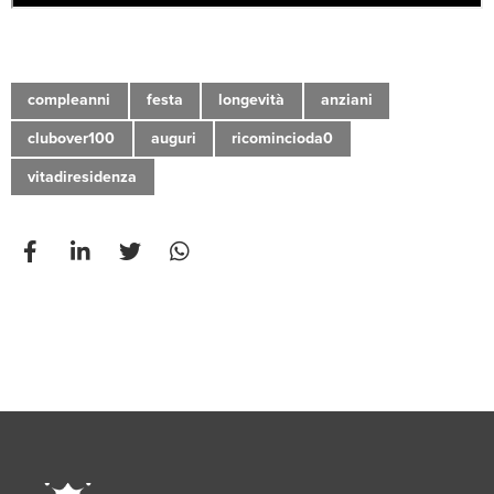
compleanni
festa
longevità
anziani
clubover100
auguri
ricomincioda0
vitadiresidenza