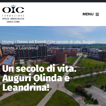
MENU
Home
/
News ed Eventi
/
Un secolo di vita. Auguri
Olinda e Leandrina!
Un secolo di vita.
Auguri Olinda e
Leandrina!