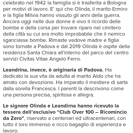
celebrato nel 1942 la famiglia si è trasferita a Bologna
per motivi di lavoro. E’ qui che Olinda, il marito Ermiro
e la figlia Milvia hanno vissuto gli anni della guerra.
Ancora oggi nelle due donne è vivo il ricordo delle
bombe e della corsa per trovare riparo nel cimitero
della città su cui era molto improbabile che il nemico
sganciasse bombe. Rimaste vedove madre e figlia
sono tornate a Padova e dal 2019 Olinda è ospite della
residenza Santa Chiara all’interno del parco del centro
servizi Civitas Vitae Angelo Ferro.
Leandrina, invece, è originaria di Padova.
Ha
dedicato la sua vita da adulta al marito Aldo che ha
amato con devozione. Ha imparato il mestiere di sarta
dalla sorella Francesca. I parenti la descrivono come
una persona precisa, spiritosa e allegra.
Le signore Olinda e Leandirna hanno ricevuto la
tessera dell’esclusivo “Club Over 100 – Ricomincio
da Zero”
, riservato a centenari ed ultracentenari, con
tutto il loro immenso e ricco bagaglio di esperienza e
lavoro.