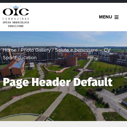
MENU
Home
/
Photo Gallery
/
Salute e benessere – CV
SportEducation
Page Header Default