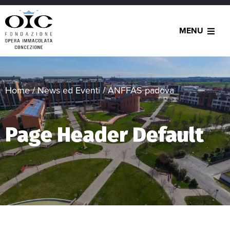
MENU
Home
/
News ed Eventi
/
ANFFAS padova
Page Header Default