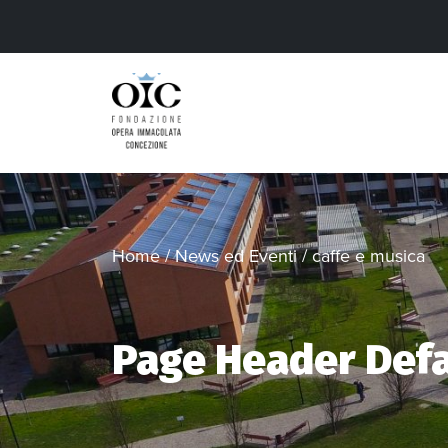
Home
/
News ed Eventi
/
caffe e musica
Page Header Defa