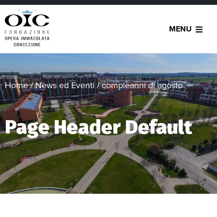
MENU
Home
/
News ed Eventi
/
compleanni di agosto
Page Header Default