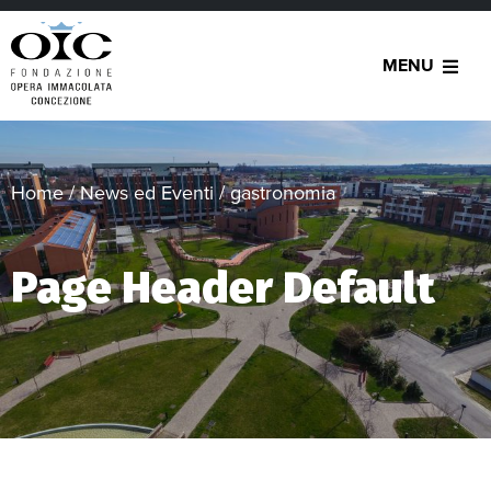
MENU
Home
/
News ed Eventi
/
gastronomia
Page Header Default