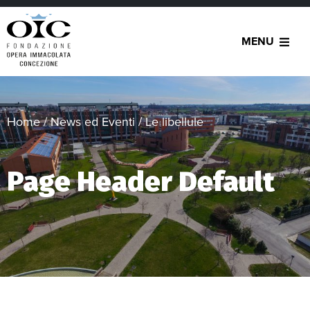
MENU
Home
/
News ed Eventi
/
Le libellule
Page Header Default