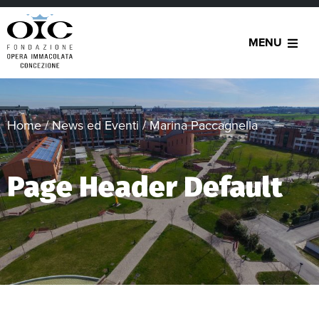
MENU
Home
/
News ed Eventi
/
Marina Paccagnella
Page Header Default