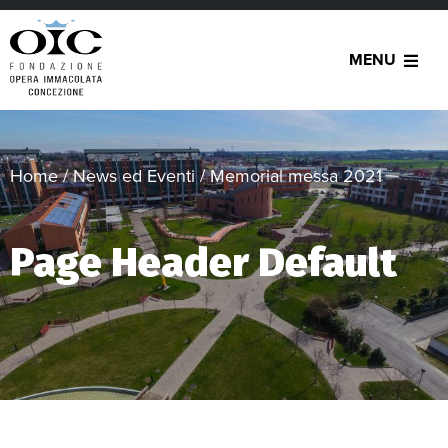
MENU
Home
/
News ed Eventi
/
Memorial messa 2021
Page Header Default