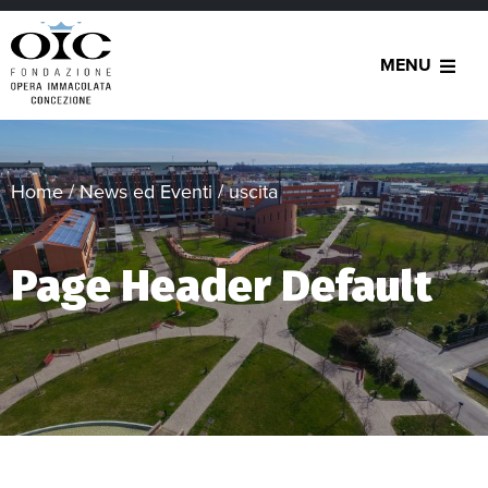
MENU
Home
/
News ed Eventi
/
uscita
Page Header Default