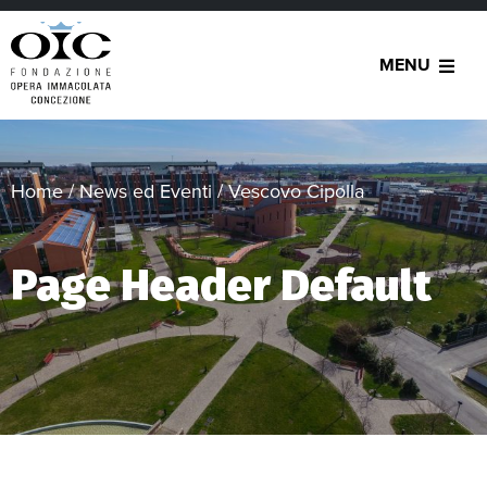
MENU
Home
/
News ed Eventi
/
Vescovo Cipolla
Page Header Default